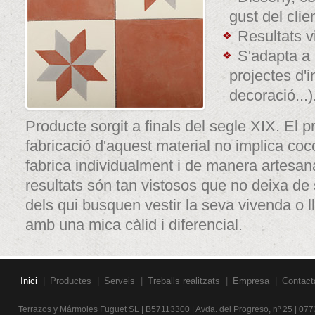
gust del clien
Resultats v
S'adapta a 
projectes d'i
decoració...)
Producte sorgit a finals del segle XIX. El 
fabricació d'aquest material no implica coc
fabrica individualment i de manera artesana
resultats són tan vistosos que no deixa de s
dels qui busquen vestir la seva vivenda o ll
amb una mica càlid i diferencial.
Inici
|
Productes
|
Serveis
|
Treballs realitzats
|
Empresa
|
Contact
Terrazos y Mármoles Fuguet SL | B57113300 | Avda. del Progreso, nº 25 | 077