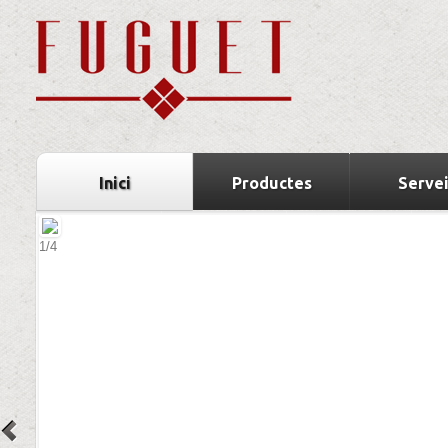
Inici
Productes
Serve
2
/
4